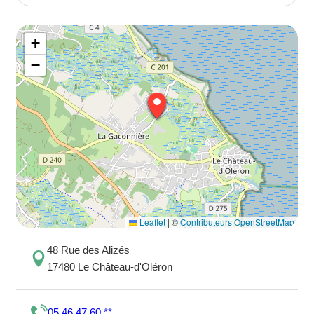
+
−
Leaflet
|
©
Contributeurs OpenStreetMap
48 Rue des Alizés
17480 Le Château-d'Oléron
05 46 47 60 **