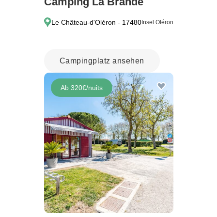
Camping La Brande
Le Château-d'Oléron - 17480
Insel Oléron
Campingplatz ansehen
Ab 320€/nuits