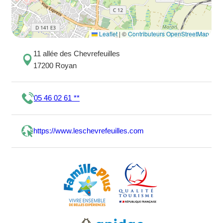
Leaflet
|
©
Contributeurs OpenStreetMap
11 allée des Chevrefeuilles
17200 Royan
05 46 02 61 **
https://www.leschevrefeuilles.com