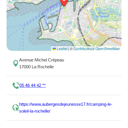
Leaflet
|
©
Contributeurs OpenStreetMap
Avenue Michel Crépeau
17000 La Rochelle
05 46 44 42 **
https://www.aubergesdejeunesse17.fr/camping-le-
soleil-la-rochelle/