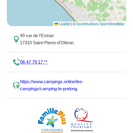
Leaflet
|
©
Contributeurs OpenStreetMap
49 rue de l'Estran
17310 Saint-Pierre-d'Oléron
06 47 79 17 **
https://www.campings.online/les-
campings/camping-le-prelong